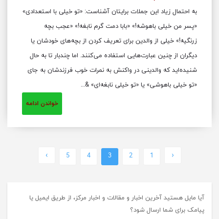
به احتمال زیاد این جملات برایتان آشناست: «تو خیلی با استعدادی»
«پسر من خیلی باهوشه!» «بابا دمت گرم نابغه!» «عجب بچه
زرنگیه!» خیلی از والدین برای تعریف کردن از بچه‌های خودشان یا
دیگران از چنین عبارت‌هایی استفاده می‌کنند. اما چندبار تا به حال
شنیده‌اید که والدینی در واکنش به نمرات خوب فرزندشان به جای
«تو خیلی باهوشی» یا «تو خیلی نابغه‌ای» &...
خواندن ادامه
›
‹
5
4
3
2
1
آیا مایل هستید آخرین اخبار و مقالات و اخبار مرکز، از طریق ایمیل یا
پیامک برای شما ارسال شود؟