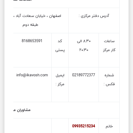
آدرس دفتر مرکزی :
اصفهان ، خیابان سعادت آباد ، پل
طبقه دوم
ساعات
۸:۳۰ الی
کد
8168653591
تلفن
کار مرکز
۲۰:۳۰
پستی
های
مرکز
شماره
02189772377
ایمیل
info@ikavosh.com
رسیدگ
فکس :
مرکز :
به
شکایا
مشاوران مرکز
خانم
09935215234