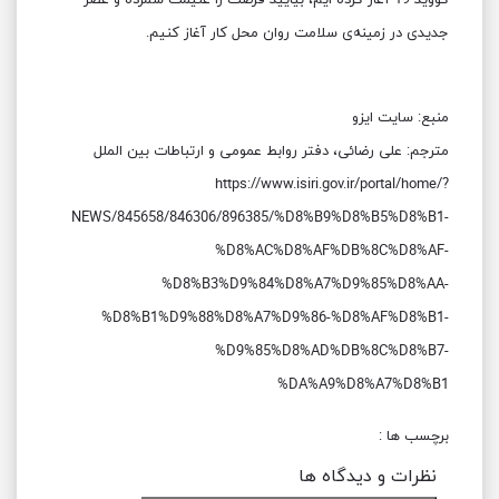
کووید-19 آغاز کرده ایم، بیایید فرصت را غنیمت شمرده و عصر
جدیدی در زمینه‌ی سلامت روان محل کار آغاز کنیم.
منبع: سایت ایزو
مترجم: علی رضائی، دفتر روابط عمومی و ارتباطات بین الملل
https://www.isiri.gov.ir/portal/home/?
NEWS/845658/846306/896385/%D8%B9%D8%B5%D8%B1-
%D8%AC%D8%AF%DB%8C%D8%AF-
%D8%B3%D9%84%D8%A7%D9%85%D8%AA-
%D8%B1%D9%88%D8%A7%D9%86-%D8%AF%D8%B1-
%D9%85%D8%AD%DB%8C%D8%B7-
%DA%A9%D8%A7%D8%B1
برچسب ها :
نظرات و دیدگاه ها